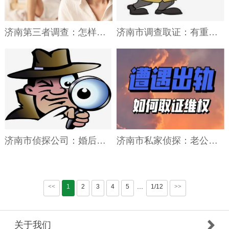
济南第三者调查：怎样做才能分离老公和第三者？
济南市调查取证：有重婚罪情况离婚后财产怎样分
济南市侦探公司：婚后存单写老公名属于共同财产吗
济南市私家侦探：老公炒股老婆坚持离婚怎么办
<<
1
2
3
4
5
1/12
>>
···
关于我们