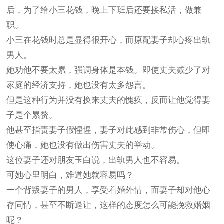
后，为了给小三花钱，晚上下班后还要接私活，做兼
职。
小三在花钱时总是显得很开心，而原配妻子却心疼
出轨
男人
。
她劝他不要太累，强调身体是本钱。即使丈夫减少了对
家庭的经济支持，她也没有太多怨言。
但是
这种行为并没有换来丈夫的愧疚，反而让他觉得妻
子是个累赘。
他甚至指责妻子假惺惺，妻子对此感到非常伤心，但即
使心痛，她也没有做出伤害丈夫的举动。
这位妻子还对朋友玉白说，
出轨男人
也不容易。
可她心里明白，难道她就容易吗？
一个背叛妻子的男人，享受着婚外情，而妻子却对他心
存同情，甚至不断退让，这样的态度怎么可能挽救婚姻
呢？