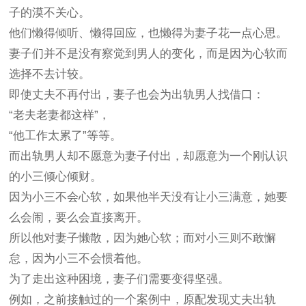
子的漠不关心。
他们懒得倾听、懒得回应，也懒得为妻子花一点心思。
妻子们并不是没有察觉到男人的变化，而是因为心软而
选择不去计较。
即使丈夫不再付出，妻子也会为
出轨男人
找借口：
“
老夫老妻都这样
”
，
“
他工作太累了
”
等等。
而
出轨男人
却不愿意为妻子付出，却愿意为一个刚认识
的小三倾心倾财。
因为小三不会心软，如果他半天没有让小三满意，她要
么会闹，要么会直接离开。
所以
他对妻子懒散，因为她心软；而对小三则不敢懈
怠，因为小三不会惯着他。
为了走出这种困境，妻子们需要变得坚强。
例如，之前接触过的一个案例中，原配发现丈夫出轨